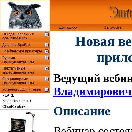
Домашняя
Загрузить
ПО для незрячих и
Новая ве
слабовидящих
Дисплеи Брайля
Брайлевские принтеры
прил
Ручные
видеоувеличители
Портативные
видеоувеличители
Ведущий веби
Стационарные
видеоувеличители
Владимирович
Устройства для чтения
PEARL
Smart Reader HD
Описание
ClearReader+
Вебинар состоя